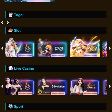
Togel
Slot
Live Casino
Sport