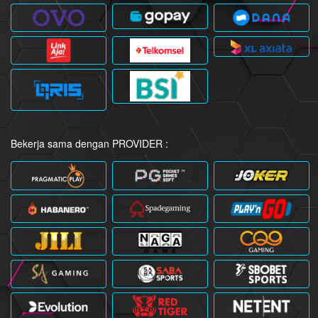
Bekerja sama dengan PROVIDER :